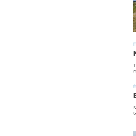
T
m
S
b
.