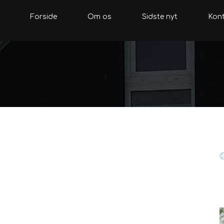
Forside
Om os
Sidste nyt
Kont