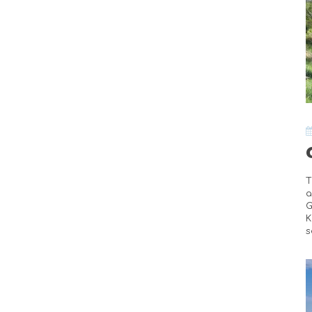
T
a
G
K
s